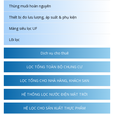
nên thay lõi lọc sợi PP; 6-9
Thùng muối hoàn nguyên
tháng thì thay lõi lọc 2; 9
Thiết bị đo lưu lượng, áp suất & phụ kiện
tháng – 1 năm thay lõi lọc
số 3. Với lõi lọc số 4 thay
Màng siêu lọc UF
2-3 năm/lần, 1 năm/lần
Lõi lọc
với lõi lọc số 5.
Dịch vụ cho thuê
LỌC TỔNG TOÀN BỘ CHUNG CƯ
LỌC TỔNG CHO NHÀ HÀNG, KHÁCH SẠN
HỆ THỐNG LỌC NƯỚC ĐIỆN MẶT TRỜI
HỆ LỌC CHO SẢN XUẤT THỰC PHẨM