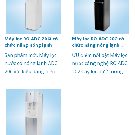
Máy lọc RO ADC 206i có
Máy lọc RO ADC 202 có
chức năng nóng lạnh
chức năng nóng lạnh,
Made in Korea
Sản phẩm mới, Máy lọc
ƯU điểm nổi bật Máy lọc
nước có nóng lạnh ADC
nước công nghệ RO ADC
206 với kiểu dáng hiện
202 Cây lọc nước nóng
đại, màu sắc trang nhã
lạnh RO ADC 202 có chức
không những làm đẹp
năng nóng lạnh. Công
thêm cho không gian
nghệ lọc ưu việt nhất có
sống nhà bạn mà còn
thể loại bỏ hoàn toàn các
cung cấp nguồn nước
kim loại nặng trong nước,
trong lành và thực sự an
các vi rút, vi khuẩn và các
toàn... Thông số kỹ thuật
vi sinh vật tồn tại trong