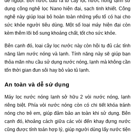
để nguội. Bởi nước đầu ra từ cây lọc nước nóng lạnh sử
dụng công nghệ lọc Nano hiện đại, sạch tinh khiết. Công
nghệ này giúp loại bỏ hoàn toàn những yếu tố có hại cho
sức khỏe người tiêu dùng. Một số loại máy hiện đại còn
kèm thêm lõi bổ sung khoáng chất, tốt cho sức khỏe.
Bên cạnh đó, loại cây lọc nước này còn hội tụ đủ các tính
năng làm nước nóng và lạnh. Tính năng này sẽ giúp bạn
thỏa mãn nhu cầu sử dụng nước nóng, lạnh mà không cần
tốn thời gian đun sôi hay bỏ vào tủ lạnh.
An toàn và dễ sử dụng
Máy lọc nước nóng lạnh sở hữu 2 vòi nước nóng, lạnh
riêng biệt. Phía vòi nước nóng còn có chi tiết khóa tránh
nóng cho trẻ em, giúp đảm bảo an toàn khi sử dụng. Bên
cạnh đó, khoảng cách giữa các vòi đến khay đựng nước
cũng được tính toán hợp lý, giúp người dùng lấy nước tiện