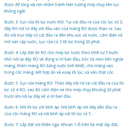
được để lỏng vài ren nhằm tránh hiện tượng máy chạy liên tục
không ngắt.
Bước 3: Sục rửa lõi lọc nước thô: Tại cút đầu ra của cốc lọc số 3,
dây RO nối từ đây với đầu vào của màng RO được tháo ra. Sau
đó nối trực tiếp từ cút đầu ra đến khu vực xả nước, cắm điện và
mở van cấp nước, sục rửa cả 3 lõi lọc trong 20 phút.
Bước 4: Lắp đặt lõi RO cho máy lọc nước theo trình tự 5 bước
nhỏ: nối lại dây RO về đúng vị trí ban đầu, bóc túi nion bên ngoài
màng, thấm màng RO bằng nước tinh khiết, cho màng vào
trong cốc màng, kết hợp ấn và xoay lõi lọc, và văn chặt cốc.
Bước 5: Sục rửa màng RO: Tháo dây nối rời tại cút đầu ra của lõi
lọc số 4 RO, sau đó cắm điện và cho máy chạy khoảng 20 phút
trước khi nối lại dây về vị trí ban đầu
Bước 6: Nối lõi lọc với bình áp: Nối bình áp với dây dẫn đầu ra
của cốc màng RO và nối bình áp với lõi lọc số 5 .
Bước 7: Lắp đặt vòi thiên nga: Khoan 1 lỗ trên bề mặt lắp đặt,