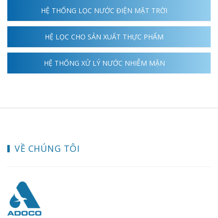
HỆ THỐNG LỌC NƯỚC ĐIỆN MẶT TRỜI
HỆ LỌC CHO SẢN XUẤT THỰC PHẨM
HỆ THỐNG XỬ LÝ NƯỚC NHIỄM MẶN
VỀ CHÚNG TÔI