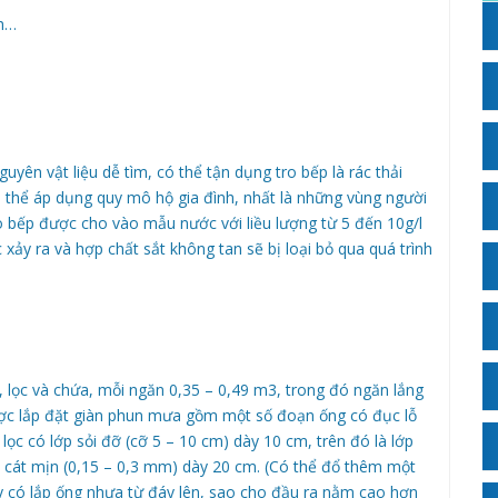
nh…
yên vật liệu dễ tìm, có thể tận dụng tro bếp là rác thải
ó thể áp dụng quy mô hộ gia đình, nhất là những vùng người
o bếp được cho vào mẫu nước với liều lượng từ 5 đến 10g/l
xảy ra và hợp chất sắt không tan sẽ bị loại bỏ qua quá trình
, lọc và chứa, mỗi ngăn 0,35 – 0,49 m3, trong đó ngăn lắng
được lắp đặt giàn phun mưa gồm một số đoạn ống có đục lỗ
ọc có lớp sỏi đỡ (cỡ 5 – 10 cm) dày 10 cm, trên đó là lớp
ớp cát mịn (0,15 – 0,3 mm) dày 20 cm. (Có thể đổ thêm một
ày có lắp ống nhựa từ đáy lên, sao cho đầu ra nằm cao hơn