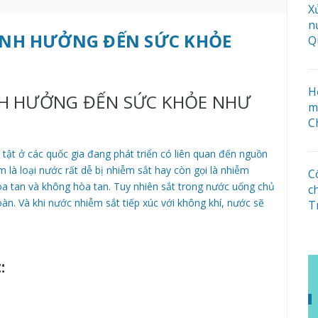
X
n
NH HƯỞNG ĐẾN SỨC KHỎE
Q
H
H HƯỞNG ĐẾN SỨC KHỎE NHƯ
m
C
 tật ở các quốc gia đang phát triển có liên quan đến nguồn
là loại nước rất dễ bị nhiễm sắt hay còn gọi là nhiễm
C
hòa tan và không hòa tan. Tuy nhiên sắt trong nước uống chủ
c
n. Và khi nước nhiễm sắt tiếp xúc với không khí, nước sẽ
T
: