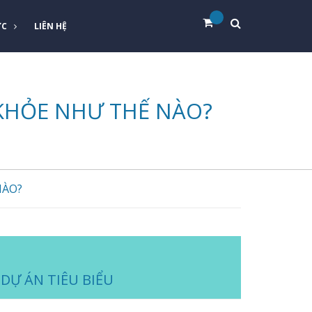
ỨC
LIÊN HỆ
KHỎE NHƯ THẾ NÀO?
NÀO?
DỰ ÁN TIÊU BIỂU