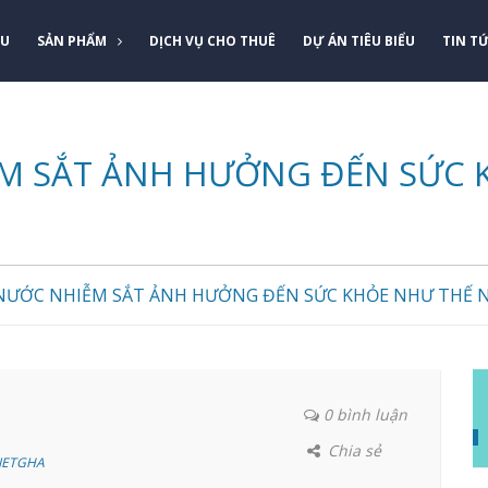
ỆU
SẢN PHẨM
DỊCH VỤ CHO THUÊ
DỰ ÁN TIÊU BIỂU
TIN T
 SẮT ẢNH HƯỞNG ĐẾN SỨC 
ƯỚC NHIỄM SẮT ẢNH HƯỞNG ĐẾN SỨC KHỎE NHƯ THẾ 
0 bình luận
Chia sẻ
VIETGHA