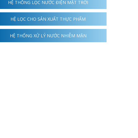
HỆ THỐNG LỌC NƯỚC ĐIỆN MẶT TRỜI
HỆ LỌC CHO SẢN XUẤT THỰC PHẨM
HỆ THỐNG XỬ LÝ NƯỚC NHIỄM MẶN