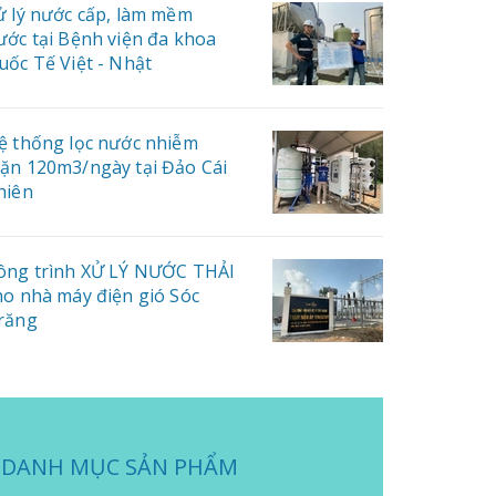
ử lý nước cấp, làm mềm
ước tại Bệnh viện đa khoa
uốc Tế Việt - Nhật
ệ thống lọc nước nhiễm
ặn 120m3/ngày tại Đảo Cái
hiên
ông trình XỬ LÝ NƯỚC THẢI
ho nhà máy điện gió Sóc
răng
DANH MỤC SẢN PHẨM