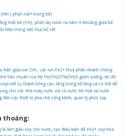
 trên ( phần nằm trong bể)
ằng mặt bể (1m), phần lấy nước ra nằm ở khoảng giửa bể
 hiệu trong việc loại bỏ sắt
ều kiện giàu ion OH-, các ion Fe2+ thuỷ phân nhanh chóng
 khử tiêu chuẩn của hệ Fe(OH)2/Fe(OH)3 giảm xuống, do đó
yđroxyt kết tụ thành bông cặn, lắng trong bể lắng và có thể dễ
 dụng cho các nhà máy nước với cả nước bề mặt và nước
đến các thiết bị pha chế cồng kềnh, quản lý phức tạp.
 thoáng:
là làm giàu oxy cho nước, tạo điều kiện để Fe2+ oxy hóa