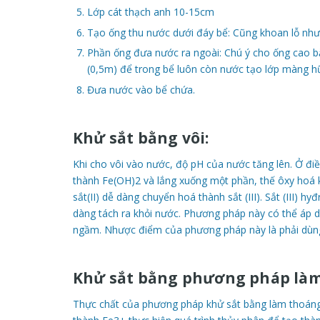
Lớp cát thạch anh 10-15cm
Tạo ống thu nước dưới đáy bể: Cũng khoan lỗ như
Phần ống đưa nước ra ngoài: Chú ý cho ống cao b
(0,5m) để trong bể luôn còn nước tạo lớp màng hữu
Đưa nước vào bể chứa.
Khử sắt bằng vôi:
Khi cho vôi vào nước, độ pH của nước tăng lên. Ở đi
thành Fe(OH)2 và lắng xuống một phần, thế ôxy hoá
sắt(II) dễ dàng chuyển hoá thành sắt (III). Sắt (III) h
dàng tách ra khỏi nước. Phương pháp này có thể áp
ngầm. Nhược điểm của phương pháp này là phải dùng 
Khử sắt bằng phương pháp làm
Thực chất của phương pháp khử sắt bằng làm thoáng 