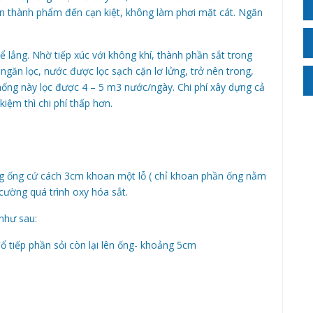
ăn thành phẩm đến cạn kiệt, không làm phơi mặt cát. Ngăn
ể lắng. Nhờ tiếp xúc với không khí, thành phần sắt trong
găn lọc, nước được lọc sạch cặn lơ lửng, trở nên trong,
ng này lọc được 4 – 5 m3 nước/ngày. Chi phí xây dựng cả
kiệm thì chi phí thấp hơn.
ng ống cứ cách 3cm khoan một lỗ ( chỉ khoan phần ống nằm
cường quá trình oxy hóa sắt.
 như sau:
đổ tiếp phần sỏi còn lại lên ống- khoảng 5cm