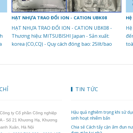
HẠT NHỰA TRAO ĐỔI ION - CATION UBK08
Hệ
HẠT NHỰA TRAO ĐỔI ION - CATION UBK08 -
Hệ
nh
Thương hiệu: MITSUBISHI Japan - Sản xuất:
đế
a
korea (CO,CQ) - Quy cách đóng bao: 25lít/bao
toà
ộ
THÔNG SỐ KỸ THUẬT: Hình dạng: Hạt hình cầu
độn
a
màu vàng, trong Gốc ion trao đổi : Na+ Kích
sin
7
thước hạt :0.8 mm Tỷ trọng: 840 g/ lít Dung lượng
tại
.5
trao đổi: 2.0 eq/ Lít Khoảng pH làm việc : 0 - 14
xấu
/h
Đơn vị nhập khẩu và phân phối VIETGHA
niệ
CHỈ
TIN TỨC
ể
INDUSTRY Ứng dụng: lọc nước, xử lý ion Ca+,
tạo
Mg+ và các ion kim loại không mong muốn.
nư
nướ
Hậu quả nghiêm trọng khi sử d
Công ty Cổ phần Công nghiệp
can
sinh hoạt nhiễm bẩn
 - Số 21 Khương Hạ, Khương
loạ
Chia sẻ Cách tẩy cặn ấm đun n
hanh Xuân, Hà Nội
nhữ
đơn giản tại nhà