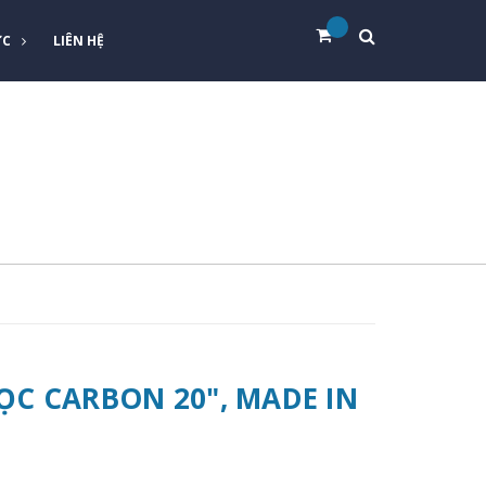
ỨC
LIÊN HỆ
 LỌC CARBON 20", MADE IN