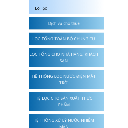
Lõi lọc
Dịch vụ cho thuê
LỌC TỔNG TOÀN BỘ CHUNG CƯ
LỌC TỔNG CHO NHÀ HÀNG, KHÁCH
SẠN
HỆ THỐNG LỌC NƯỚC ĐIỆN MẶT
TRỜI
HỆ LỌC CHO SẢN XUẤT THỰC
PHẨM
HỆ THỐNG XỬ LÝ NƯỚC NHIỄM
MẶN