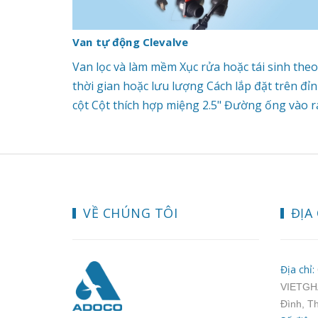
Van tự động Clevalve
Van lọc và làm mềm Xục rửa hoặc tái sinh theo
thời gian hoặc lưu lượng Cách lắp đặt trên đỉ
cột Cột thích hợp miệng 2.5" Đường ống vào r
27 và 34 Áp lực làm việc 0.15 - 0.6 Mpa Nhiệt đ
nước 0 - 45 độ C STT Model Đường ống vào/r
Lưu lượng 1 Autoval (Clevalve) GL2_2M Ống 2
3.5 m³/h 2 Autoval (Clevalve) GR2_2M Ống 27 3
m³/h 3 Autoval (Clevalve) GL4_2M Ống 34 6 m³
VỀ CHÚNG TÔI
ĐỊA 
4 Autoval (Clevalve) GR4_2M Ống 34 6 m³/h Đ
biết thêm chi tiết và nhận báo giá tốt nhất xin
liên hệ Hotline: 0902.197.493 (Mr.Tùng)
Địa chỉ:
VIETGHA
Đình, T