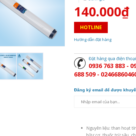
140.000₫
HOTLINE
Hướng dẫn đặt hàng
Đặt hàng qua điện thoại
0936 763 883 - 0
688 509 - 0246686046
Đăng ký email để được khuyế
Nguyên liệu: than hoạt t
hữư cơ, thuốc trừ sâu, ch