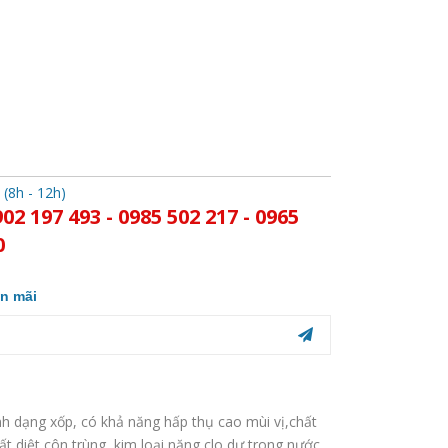
 (8h - 12h)
902 197 493 - 0985 502 217 - 0965
0
n mãi
ính dạng xốp, có khả năng hấp thụ cao mùi vị,chất
ất diệt côn trùng, kim loại nặng clo dư trong nước.