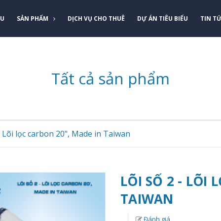
ỆU
SẢN PHẨM
DỊCH VỤ CHO THUÊ
DỰ ÁN TIÊU BIỂU
TIN T
Tất cả sản phẩm
- Lõi lọc carbon 20", Made in Taiwan
LÕI SỐ 2 - LÕI
TAIWAN
Đánh giá