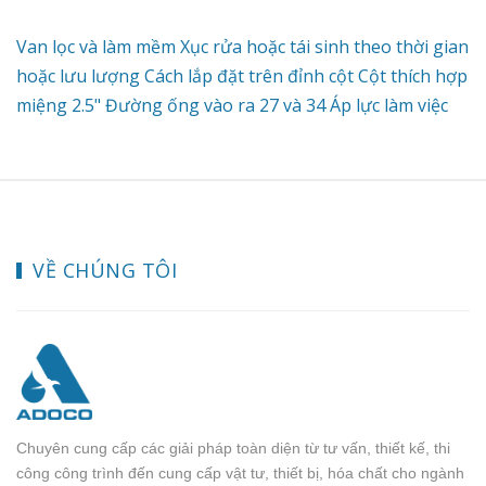
Van lọc và làm mềm Xục rửa hoặc tái sinh theo thời gian
hoặc lưu lượng Cách lắp đặt trên đỉnh cột Cột thích hợp
miệng 2.5" Đường ống vào ra 27 và 34 Áp lực làm việc
0.15 - 0.6 Mpa Nhiệt độ nước 0 - 45 độ C STT Model
Đường ống vào/ra Lưu lượng 1 Autoval (Clevalve)
GL2_2M Ống 27 3.5 m³/h 2 Autoval (Clevalve) GR2_2M
Ống 27 3.5 m³/h 3 Autoval (Clevalve) GL4_2M Ống 34 6
m³/h 4 Autoval (Clevalve) GR4_2M Ống 34 6 m³/h Để
VỀ CHÚNG TÔI
biết thêm chi tiết và nhận báo giá tốt nhất xin liên hệ
Hotline: 0902.197.493 (Mr.Tùng)
Chuyên cung cấp các giải pháp toàn diện từ tư vấn, thiết kế, thi
công công trình đến cung cấp vật tư, thiết bị, hóa chất cho ngành