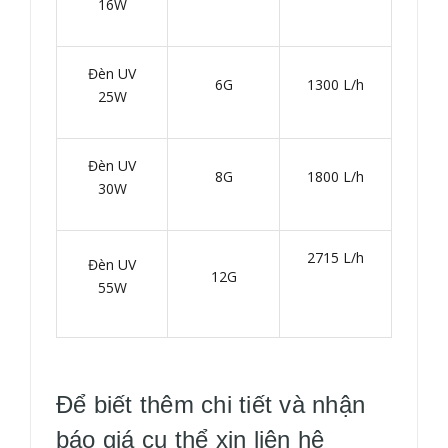
16W
Đèn UV
6G
1300 L/h
25W
Đèn UV
8G
1800 L/h
30W
2715 L/h
Đèn UV
12G
55W
Để biết thêm chi tiết và nhận
báo giá cụ thể xin liên hệ