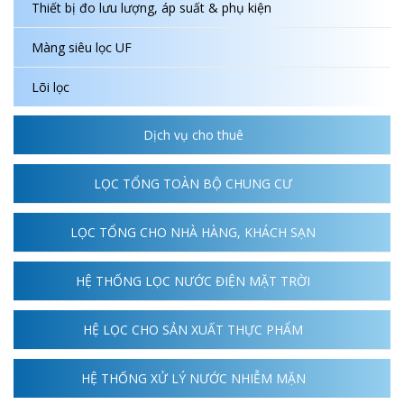
Thiết bị đo lưu lượng, áp suất & phụ kiện
Màng siêu lọc UF
Lõi lọc
Dịch vụ cho thuê
LỌC TỔNG TOÀN BỘ CHUNG CƯ
LỌC TỔNG CHO NHÀ HÀNG, KHÁCH SẠN
HỆ THỐNG LỌC NƯỚC ĐIỆN MẶT TRỜI
HỆ LỌC CHO SẢN XUẤT THỰC PHẨM
HỆ THỐNG XỬ LÝ NƯỚC NHIỄM MẶN