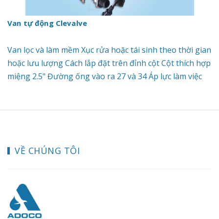
Van tự động Clevalve
Van lọc và làm mềm Xục rửa hoặc tái sinh theo thời gian
hoặc lưu lượng Cách lắp đặt trên đỉnh cột Cột thích hợp
miệng 2.5" Đường ống vào ra 27 và 34 Áp lực làm việc
0.15 - 0.6 Mpa Nhiệt độ nước 0 - 45 độ C STT Model
Đường ống vào/ra Lưu lượng 1 Autoval (Clevalve)
GL2_2M Ống 27 3.5 m³/h 2 Autoval (Clevalve) GR2_2M
Ống 27 3.5 m³/h 3 Autoval (Clevalve) GL4_2M Ống 34 6
m³/h 4 Autoval (Clevalve) GR4_2M Ống 34 6 m³/h Để
VỀ CHÚNG TÔI
biết thêm chi tiết và nhận báo giá tốt nhất xin liên hệ
Hotline: 0902.197.493 (Mr.Tùng)