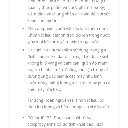
.Chịu được áp lực 150PSI đã được FDA (cục
quản lý thực phẩm và dược phẩm Hoa Kỳ)
kiểm định và chứng nhận an toàn đối với sức
khỏe con người
Cột composite chứa vật liệu làm mềm nước:
Chứa vật liệu catrion trao đổi ion trong nước,
giúp loại bỏ canxi và magie trong nước.
Đặc tính của nước mềm sử dụng trong gia
đình: Làm mềm da tóc, trang thiết bị vệ sinh
không bị ố vàng và bám cặn, quần áo mềm
mại ko bị phai màu. Chống cáu cặn trong các
đường ống đặc biệt là các máy như bình
nước nóng, năng lượng mặt trời, máy pha cà
phê, máy rửa bát...
Tự động Hoàn nguyên tái sinh vật liệu lọc
theo lưu lượng và hàm lượng can xi đầu vào.
Cột lọc lõi PP: Được sản xuất từ hạt
polypropylenne có độ tinh khiết cao. Kích