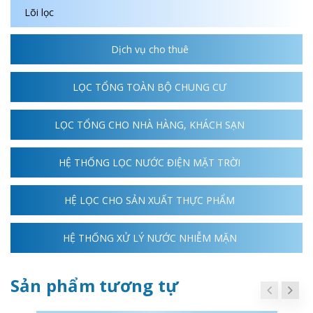
Lõi lọc
Dịch vụ cho thuê
LỌC TỔNG TOÀN BỘ CHUNG CƯ
LỌC TỔNG CHO NHÀ HÀNG, KHÁCH SẠN
HỆ THỐNG LỌC NƯỚC ĐIỆN MẶT TRỜI
HỆ LỌC CHO SẢN XUẤT THỰC PHẨM
HỆ THỐNG XỬ LÝ NƯỚC NHIỄM MẶN
Sản phẩm tương tự