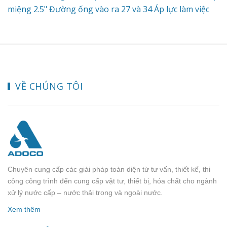
miệng 2.5" Đường ống vào ra 27 và 34 Áp lực làm việc
0.15 - 0.6 Mpa Nhiệt độ nước 0 - 45 độ C STT Model
Đường ống vào/ra Lưu lượng 1 Autoval (Clevalve)
GL2_2M Ống 27 3.5 m³/h 2 Autoval (Clevalve) GR2_2M
Ống 27 3.5 m³/h 3 Autoval (Clevalve) GL4_2M Ống 34 6
m³/h 4 Autoval (Clevalve) GR4_2M Ống 34 6 m³/h Để
VỀ CHÚNG TÔI
biết thêm chi tiết và nhận báo giá tốt nhất xin liên hệ
Hotline: 0902.197.493 (Mr.Tùng)
Chuyên cung cấp các giải pháp toàn diện từ tư vấn, thiết kế, thi
công công trình đến cung cấp vật tư, thiết bị, hóa chất cho ngành
xử lý nước cấp – nước thải trong và ngoài nước.
Xem thêm