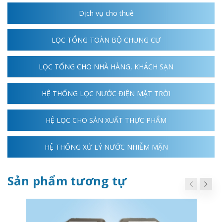
Dịch vụ cho thuê
LỌC TỔNG TOÀN BỘ CHUNG CƯ
LỌC TỔNG CHO NHÀ HÀNG, KHÁCH SẠN
HỆ THỐNG LỌC NƯỚC ĐIỆN MẶT TRỜI
HỆ LỌC CHO SẢN XUẤT THỰC PHẨM
HỆ THỐNG XỬ LÝ NƯỚC NHIỄM MẶN
Sản phẩm tương tự