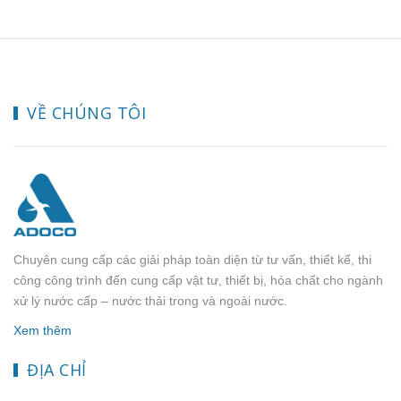
0.15 - 0.6 Mpa Nhiệt độ nước 0 - 45 độ C STT Model
Đường ống vào/ra Lưu lượng 1 Autoval (Clevalve)
GL2_2M Ống 27 3.5 m³/h 2 Autoval (Clevalve) GR2_2M
Ống 27 3.5 m³/h 3 Autoval (Clevalve) GL4_2M Ống 34 6
m³/h 4 Autoval (Clevalve) GR4_2M Ống 34 6 m³/h Để
VỀ CHÚNG TÔI
biết thêm chi tiết và nhận báo giá tốt nhất xin liên hệ
Hotline: 0902.197.493 (Mr.Tùng)
Chuyên cung cấp các giải pháp toàn diện từ tư vấn, thiết kế, thi
công công trình đến cung cấp vật tư, thiết bị, hóa chất cho ngành
xử lý nước cấp – nước thải trong và ngoài nước.
Xem thêm
ĐỊA CHỈ